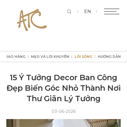
Tì
EN
KÝ GIAO HÀNG
MẸO VÀ LỜI KHUYÊN
LỐI SỐNG
HƯỚNG DẪN
kiếm
KÝ GIAO HÀNG
MẸO VÀ LỜI KHUYÊN
LỐI SỐNG
HƯỚNG DẪN
KÝ GIAO HÀNG
MẸO VÀ LỜI KHUYÊN
LỐI SỐNG
HƯỚNG DẪN
KÝ GIAO HÀNG
MẸO VÀ LỜI KHUYÊN
LỐI SỐNG
HƯỚNG DẪN
15 Ý Tưởng Decor Ban Công
Đẹp Biến Góc Nhỏ Thành Nơi
Thư Giãn Lý Tưởng
03-06-2026