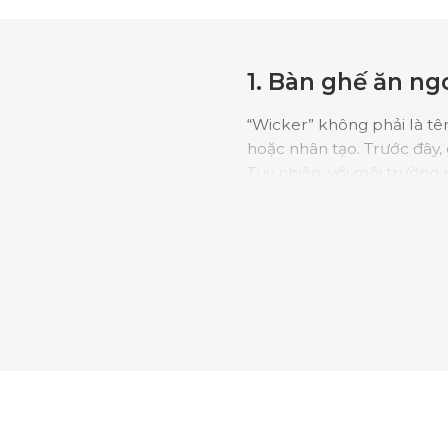
1. Bàn ghế ăn ng
“Wicker” không phải là tên
hoặc nhân tạo. Trước đây, 
Tuy nhiên, với môi trường
tưởng nhờ khả năng chống
nhôm sơn tĩnh điện hoặc t
ăn mây ngoài trời mang lạ
liệu tổng hợp.