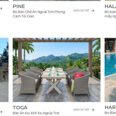
PINE
HAL
XEM CHI TIẾT
Bộ Bàn Ghế Ăn Ngoài Trời Phong
Bộ bàn
Cách Tối Giản
mây ng
HAR
TOGA
XEM CHI TIẾT
Bộ Bàn
Bàn Ăn Đu Xích Đu Ngoài Trời