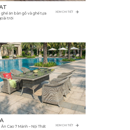
AT
XEM CHI TIẾT
 ghế ăn bàn gỗ và ghế tựa
oài trời
A
XEM CHI TIẾT
 Ăn Cao 7 Mảnh – Nội Thất