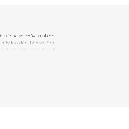
ất từ các sợi mây tự nhiên
 dây leo dẻo, bền và đẹp.
wicker) mới là lựa chọn lý
mây nhựa thường có khung
rỉ sét. Tóm lại, bàn ghế
 độ bền hiện đại của vật