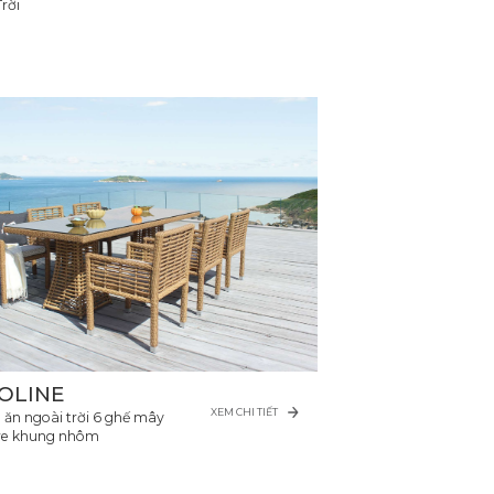
rời
OLINE
XEM CHI TIẾT
 ăn ngoài trời 6 ghế mây
re khung nhôm