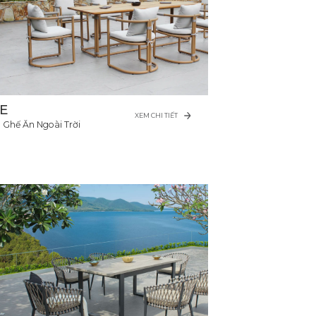
SE
XEM CHI TIẾT
 Ghế Ăn Ngoài Trời