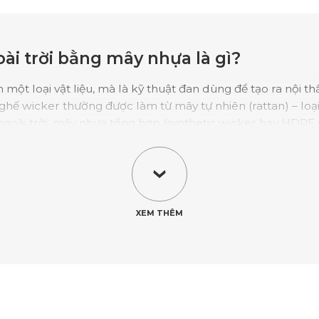
oài trời bằng mây nhựa là gì?
 một loại vật liệu, mà là kỹ thuật đan dùng để tạo ra nội th
ghế wicker thường được làm từ mây tự nhiên (rattan) – loại
 ngoài trời, mây nhựa tổng hợp (synthetic wicker hay HDPE 
 tia UV, nước và độ ẩm cao. Bàn ghế ăn ngoài trời bằng 
hép phủ chống gỉ, giúp bàn ghế nhẹ, chắc chắn và không bị 
i sự cân bằng hoàn hảo giữa vẻ đẹp tự nhiên của mây đan và