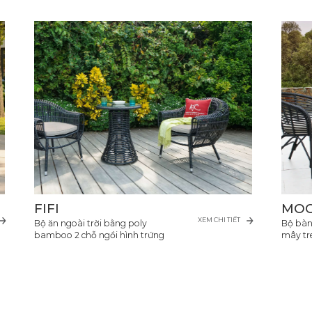
FIFI
MO
XEM CHI TIẾT
Bộ ăn ngoài trời bằng poly
Bộ bàn 
bamboo 2 chỗ ngồi hình trứng
mây tr