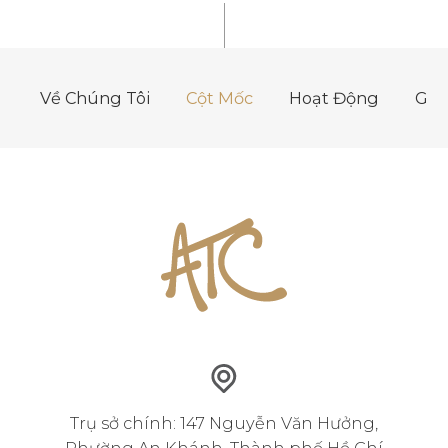
Về Chúng Tôi
Cột Mốc
Hoạt Động
Giá 
Về Chúng Tôi
Cột Mốc
Hoạt Động
Giá 
Trụ sở chính: 147 Nguyễn Văn Hưởng,
Phường An Khánh, Thành phố Hồ Chí