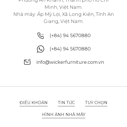
Minh, Việt Nam.
Nhà máy: Ấp Mỹ Lợi, Xã Long Kiến, Tỉnh An
Giang, Việt Nam.
(+84) 94 5670880
(+84) 94 5670880
(+84) 94 5670880
(+84) 94 5670880
info@wickerfurniture.com.vn
info@wickerfurniture.com.vn
ĐIỀU KHOẢN
TIN TỨC
TUỲ CHỌN
ĐIỀU KHOẢN
TIN TỨC
TUỲ CHỌN
HÌNH ẢNH NHÀ MÁY
HÌNH ẢNH NHÀ MÁY