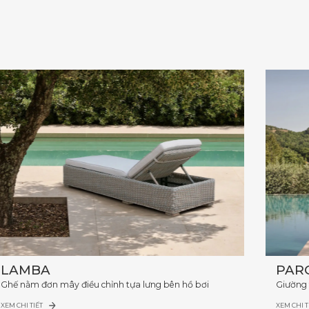
LAMBA
PAR
Ghế nằm đơn mây điều chỉnh tựa lưng bên hồ bơi
Giường 
XEM CHI TIẾT
XEM CHI T