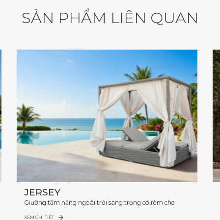
S
Ả
N
P
H
Ẩ
M
L
I
Ê
N
Q
U
A
N
JERSEY
Giường tắm nắng ngoài trời sang trọng có rèm che
XEM CHI TIẾT