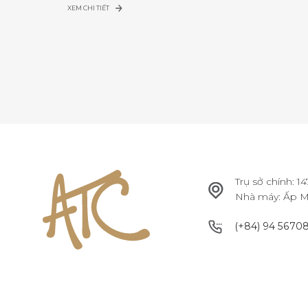
XEM CHI TIẾT
Trụ sở chính: 
Nhà máy: Ấp Mỹ
(+84) 94 5670
(+84) 94 5670