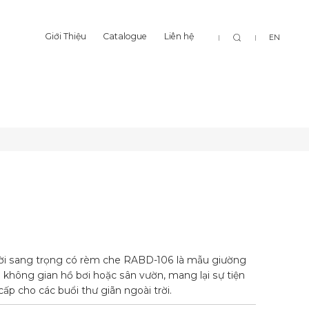
Tìm
Giới Thiệu
Catalogue
Liên hệ
EN
Y
JERSEY
Giới Thiệu
Catalogue
Liên hệ
kiếm
JERSEY
JERSEY
ời sang trọng có rèm che RABD-106 là mẫu giường
không gian hồ bơi hoặc sân vườn, mang lại sự tiện
p cho các buổi thư giãn ngoài trời.