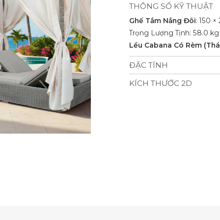
THÔNG SỐ KỸ THUẬT
Ghế Tắm Nắng Đôi
: 150 ×
Trọng Lượng Tịnh: 58.0 kg
Lều Cabana Có Rèm (Thá
ĐẶC TÍNH
Vật Liệu Chống Chịu Thời
KÍCH THƯỚC 2D
đệm dày 7 cm, vải trượt nướ
Sản Phẩm Bao Gồm: 1 Ghế
Sức Chứa: 2 người.
Độ Bền: Trượt nước, chống 
Số Lượng Giao Hàng: 76 b