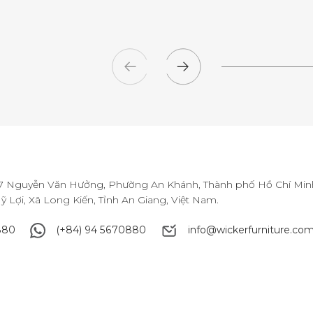
147 Nguyễn Văn Hưởng, Phường An Khánh, Thành phố Hồ Chí Minh
 Lợi, Xã Long Kiến, Tỉnh An Giang, Việt Nam.
880
(+84) 94 5670880
info@wickerfurniture.com
880
(+84) 94 5670880
info@wickerfurniture.com