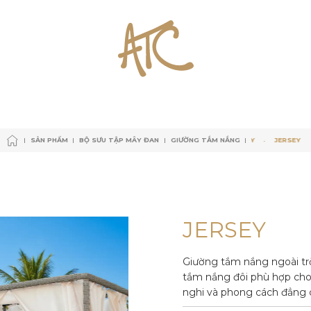
SẢN PHẨM
BỘ SƯU TẬP MÂY ĐAN
GIƯỜNG TẮM NẮNG
JERSEY
JERSEY
JERSE
SẢN PHẨM
BỘ SƯU TẬP MÂY ĐAN
GIƯỜNG TẮM NẮNG
SẢN PHẨM
BỘ SƯU TẬP MÂY ĐAN
GIƯỜNG TẮM NẮNG
JERSEY
JERSEY
SẢN PHẨM
BỘ SƯU TẬP MÂY ĐAN
GIƯỜNG TẮM NẮNG
J
E
R
S
E
Y
Giường tắm nắng ngoài tr
tắm nắng đôi phù hợp cho 
nghi và phong cách đẳng cấ