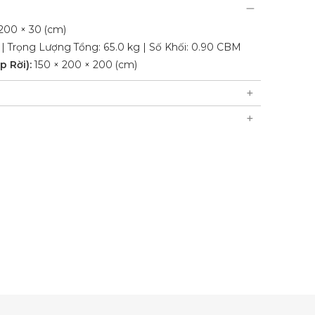
 200 × 30 (cm)
 | Trọng Lượng Tổng: 65.0 kg | Số Khối: 0.90 CBM
p Rời):
150 × 200 × 200 (cm)
 Tiết: Mây nhựa HDPE dạng nửa tròn, khung nhôm,
c (250g), viền trang trí.
 Tắm Nắng Đôi, 1 Lều Cabana Có Rèm (KD).
tia UV, chịu được thời tiết khắc nghiệt.
ộ / 40'HQ.