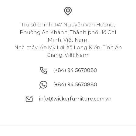
Trụ sở chính: 147 Nguyễn Văn Hưởng,
Phường An Khánh, Thành phố Hồ Chí
Minh, Việt Nam.
Nhà máy: Ấp Mỹ Lợi, Xã Long Kiến, Tỉnh An
Giang, Việt Nam.
(+84) 94 5670880
(+84) 94 5670880
(+84) 94 5670880
(+84) 94 5670880
info@wickerfurniture.com.vn
info@wickerfurniture.com.vn