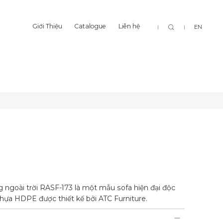
Tìm
Giới Thiệu
Catalogue
Liên hệ
EN
NA
MELINA
Giới Thiệu
Catalogue
Liên hệ
kiếm
MELINA
MELINA
 ngoài trời RASF-173 là một mẫu sofa hiện đại độc
nhựa HDPE được thiết kế bởi ATC Furniture.