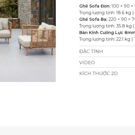
Ghế Sofa Đơn:
100 × 90 × 
Trọng lượng tịnh: 18.6 kg |
Ghế Sofa Ba:
220 × 90 × 7
Trọng lượng tịnh: 35.8 kg |
Bàn Kính Cường Lực 8mm (
Trọng lượng tịnh: 22.1 kg |
ĐẶC TÍNH
Vật Liệu Chống Chịu Thời
VIDEO
15cm, vải trượt nước (250g)
KÍCH THƯỚC 2D
Sản Phẩm Bao Gồm: 2 Ghế s
8mm.
Sức Chứa: 5 người.
Độ Bền: Trượt nước, chống t
Số Lượng Giao Hàng: 24 bộ