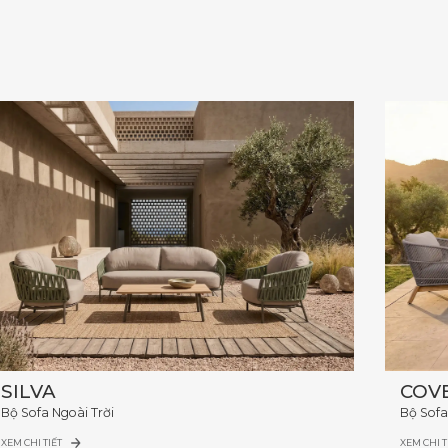
SILVA
COV
Bộ Sofa Ngoài Trời
Bộ Sofa
XEM CHI TIẾT
XEM CHI T