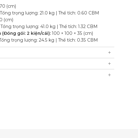
70 (cm)
 Tổng trọng lượng: 21.0 kg | Thể tích: 0.60 CBM
0 (cm)
 Tổng trọng lượng: 41.0 kg | Thể tích: 1.32 CBM
Đóng gói: 2 kiện/cái):
100 × 100 × 35 (cm)
 Tổng trọng lượng: 24.5 kg | Thể tích: 0.35 CBM
 Tiết: Mây nhựa HDPE giả tre, khung nhôm, đệm dày
, có bo viền.
ofa đơn, 1 Ghế sofa ba chỗ, 1 Bàn kính cường lực
ia UV, chịu được mọi điều kiện thời tiết.
 / container 40'HQ.