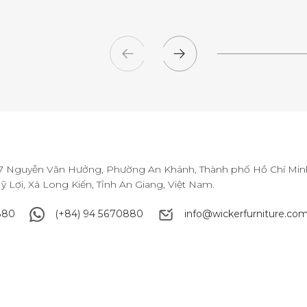
147 Nguyễn Văn Hưởng, Phường An Khánh, Thành phố Hồ Chí Minh
 Lợi, Xã Long Kiến, Tỉnh An Giang, Việt Nam.
880
(+84) 94 5670880
info@wickerfurniture.com
880
(+84) 94 5670880
info@wickerfurniture.com