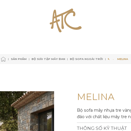
SẢN PHẨM
BỘ SƯU TẬP MÂY ĐAN
BỘ SOFA NGOÀI TRỜI
MELINA
MELINA
MELI
SẢN PHẨM
BỘ SƯU TẬP MÂY ĐAN
BỘ SOFA NGOÀI TRỜI
SẢN PHẨM
BỘ SƯU TẬP MÂY ĐAN
BỘ SOFA NGOÀI TRỜI
MELINA
MELINA
SẢN PHẨM
BỘ SƯU TẬP MÂY ĐAN
BỘ SOFA NGOÀI TRỜI
M
E
L
I
N
A
Bộ sofa mây nhựa tre vàng
đáo với chất liệu mây tre 
THÔNG SỐ KỸ THUẬT