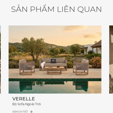
S
Ả
N
P
H
Ẩ
M
L
I
Ê
N
Q
U
A
N
VERELLE
Bộ Sofa Ngoài Trời
XEM CHI TIẾT