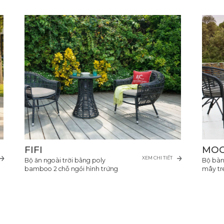
FIFI
MO
XEM CHI TIẾT
Bộ ăn ngoài trời bằng poly
Bộ bàn 
bamboo 2 chỗ ngồi hình trứng
mây tr