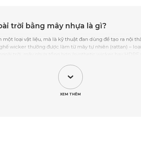
oài trời bằng mây nhựa là gì?
 một loại vật liệu, mà là kỹ thuật đan dùng để tạo ra nội th
ghế wicker thường được làm từ mây tự nhiên (rattan) – loại
 ngoài trời, mây nhựa tổng hợp (synthetic wicker hay HDPE 
 tia UV, nước và độ ẩm cao. Bàn ghế ăn ngoài trời bằng 
hép phủ chống gỉ, giúp bàn ghế nhẹ, chắc chắn và không bị 
i sự cân bằng hoàn hảo giữa vẻ đẹp tự nhiên của mây đan và