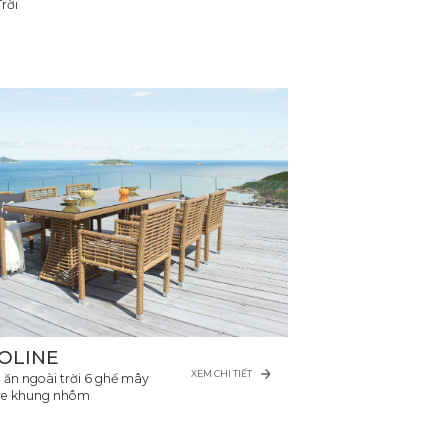
rời
OLINE
XEM CHI TIẾT
 ăn ngoài trời 6 ghế mây
re khung nhôm