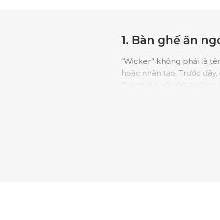
1. Bàn ghế ăn ng
“Wicker” không phải là tên
hoặc nhân tạo. Trước đây, 
Tuy nhiên, với môi trường
tưởng nhờ khả năng chống
nhôm sơn tĩnh điện hoặc t
ăn mây ngoài trời mang lạ
liệu tổng hợp.