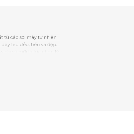
ất từ các sợi mây tự nhiên
 dây leo dẻo, bền và đẹp.
wicker) mới là lựa chọn lý
mây nhựa thường có khung
rỉ sét. Tóm lại, bàn ghế
 độ bền hiện đại của vật