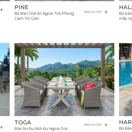
PINE
HAL
XEM CHI TIẾT
Bộ Bàn Ghế Ăn Ngoài Trời Phong
Bộ bàn
Cách Tối Giản
mây ng
HAR
TOGA
XEM CHI TIẾT
Bộ Bàn
Bàn Ăn Đu Xích Đu Ngoài Trời