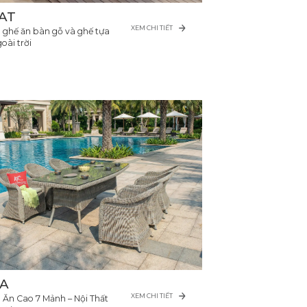
AT
XEM CHI TIẾT
 ghế ăn bàn gỗ và ghế tựa
oài trời
A
XEM CHI TIẾT
 Ăn Cao 7 Mảnh – Nội Thất