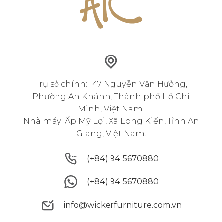
Trụ sở chính: 147 Nguyễn Văn Hưởng,
Phường An Khánh, Thành phố Hồ Chí
Minh, Việt Nam.
Nhà máy: Ấp Mỹ Lợi, Xã Long Kiến, Tỉnh An
Giang, Việt Nam.
(+84) 94 5670880
(+84) 94 5670880
(+84) 94 5670880
(+84) 94 5670880
info@wickerfurniture.com.vn