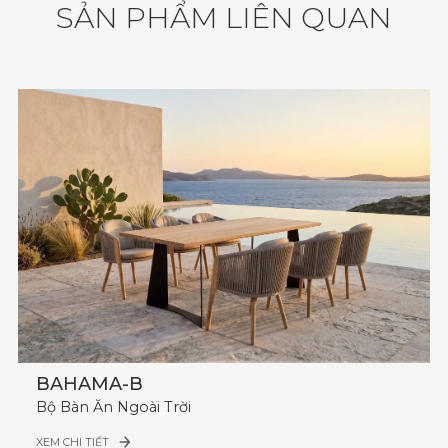
S
Ả
N
P
H
Ẩ
M
L
I
Ê
N
Q
U
A
N
BAHAMA-B
Bộ Bàn Ăn Ngoài Trời
XEM CHI TIẾT