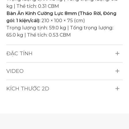
kg | Thể tích: 0.31 CBM
Bàn Ăn Kính Cường Lực 8mm (Tháo Rời, Đóng
gói: 1 kiện/cái):
210 × 100 × 75 (cm)
Trọng lượng tịnh: 59.0 kg | Tổng trọng lượng:
65.0 kg | Thể tích: 0.53 CBM
ĐẶC TÍNH
Vật Liệu Chống Chịu Thời Tiết: Mây nhựa HDPE
VIDEO
tròn 4mm, khung nhôm, đệm dày 5cm, vải trượt
nước (250g), có bo viền.
Sản Phẩm Bao Gồm: 6 Ghế ăn, 1 Bàn ăn kính
KÍCH THƯỚC 2D
cường lực 8mm.
Sức Chứa: 6 người.
Độ Bền: Chống nước, chống tia UV, chịu được mọi
điều kiện thời tiết.
Số Lượng Giao Hàng: 29 bộ / container 40'HQ.