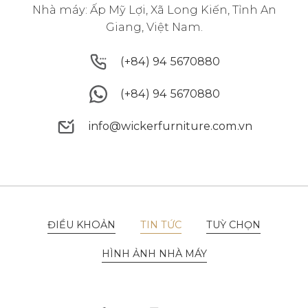
Nhà máy: Ấp Mỹ Lợi, Xã Long Kiến, Tỉnh An
Giang, Việt Nam.
(+84) 94 5670880
(+84) 94 5670880
(+84) 94 5670880
(+84) 94 5670880
info@wickerfurniture.com.vn
info@wickerfurniture.com.vn
ĐIỀU KHOẢN
TIN TỨC
TUỲ CHỌN
ĐIỀU KHOẢN
TIN TỨC
TUỲ CHỌN
HÌNH ẢNH NHÀ MÁY
HÌNH ẢNH NHÀ MÁY