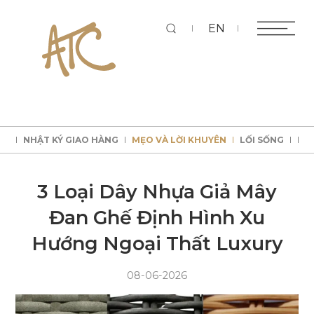
Tì
EN
CẢ
NHẬT KÝ GIAO HÀNG
MẸO VÀ LỜI KHUYÊN
LỐI SỐNG
HƯ
kiếm
CẢ
NHẬT KÝ GIAO HÀNG
MẸO VÀ LỜI KHUYÊN
LỐI SỐNG
HƯ
CẢ
NHẬT KÝ GIAO HÀNG
MẸO VÀ LỜI KHUYÊN
LỐI SỐNG
HƯ
CẢ
NHẬT KÝ GIAO HÀNG
MẸO VÀ LỜI KHUYÊN
LỐI SỐNG
HƯ
3 Loại Dây Nhựa Giả Mây
Đan Ghế Định Hình Xu
Hướng Ngoại Thất Luxury
08-06-2026