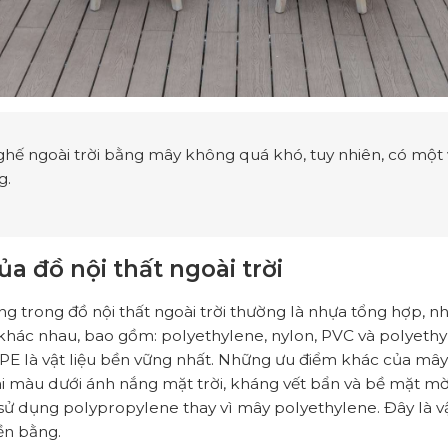
hế ngoài trời bằng mây không quá khó, tuy nhiên, có một 
g.
a đồ nội thất ngoài trời
g trong đồ nội thất ngoài trời thường là nhựa tổng hợp, n
 khác nhau, bao gồm: polyethylene, nylon, PVC và polyeth
E là vật liệu bền vững nhất. Những ưu điểm khác của mâ
 màu dưới ánh nắng mặt trời, kháng vết bẩn và bề mặt mờ
sử dụng polypropylene thay vì mây polyethylene. Đây là vật
n bằng.