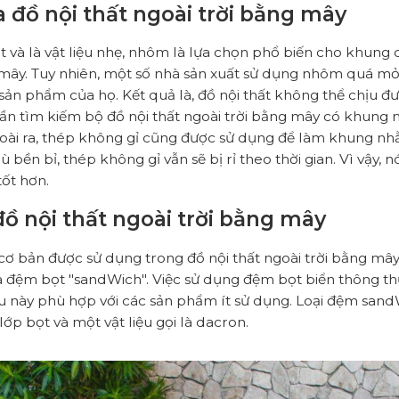
 đồ nội thất ngoài trời bằng mây
ét và là vật liệu nhẹ, nhôm là lựa chọn phổ biến cho khung 
 mây. Tuy nhiên, một số nhà sản xuất sử dụng nhôm quá m
ản phẩm của họ. Kết quả là, đồ nội thất không thể chịu đ
 cần tìm kiếm bộ đồ nội thất ngoài trời bằng mây có khung
oài ra, thép không gỉ cũng được sử dụng để làm khung nhằ
dù bền bỉ, thép không gỉ vẫn sẽ bị rỉ theo thời gian. Vì vậy,
tốt hơn.
ồ nội thất ngoài trời bằng mây
 cơ bản được sử dụng trong đồ nội thất ngoài trời bằng mâ
 đệm bọt "sandWich". Việc sử dụng đệm bọt biển thông t
liệu này phù hợp với các sản phẩm ít sử dụng. Loại đệm san
lớp bọt và một vật liệu gọi là dacron.