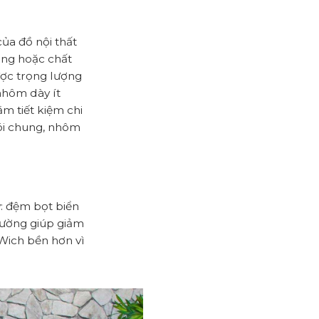
của đồ nội thất
ỏng hoặc chất
ược trọng lượng
 nhôm dày ít
m tiết kiệm chi
 nói chung, nhôm
y: đệm bọt biển
hường giúp giảm
dWich bền hơn vì