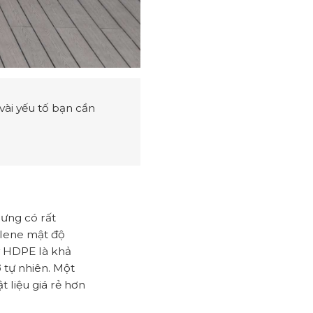
vài yếu tố bạn cần
hưng có rất
ylene mật độ
y HDPE là khả
 tự nhiên. Một
 liệu giá rẻ hơn