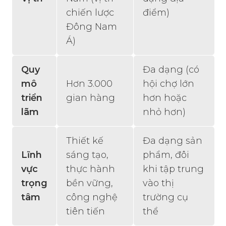
chiến lược
điểm)
Đông Nam
Á)
Quy
Đa dạng (có
mô
Hơn 3.000
hội chợ lớn
triển
gian hàng
hơn hoặc
lãm
nhỏ hơn)
Thiết kế
Đa dạng sản
Lĩnh
sáng tạo,
phẩm, đôi
vực
thực hành
khi tập trung
trọng
bền vững,
vào thị
tâm
công nghệ
trường cụ
tiên tiến
thể