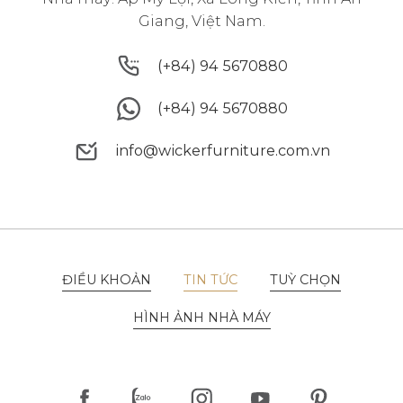
Giang, Việt Nam.
(+84) 94 5670880
(+84) 94 5670880
(+84) 94 5670880
(+84) 94 5670880
info@wickerfurniture.com.vn
info@wickerfurniture.com.vn
ĐIỀU KHOẢN
TIN TỨC
TUỲ CHỌN
ĐIỀU KHOẢN
TIN TỨC
TUỲ CHỌN
HÌNH ẢNH NHÀ MÁY
HÌNH ẢNH NHÀ MÁY