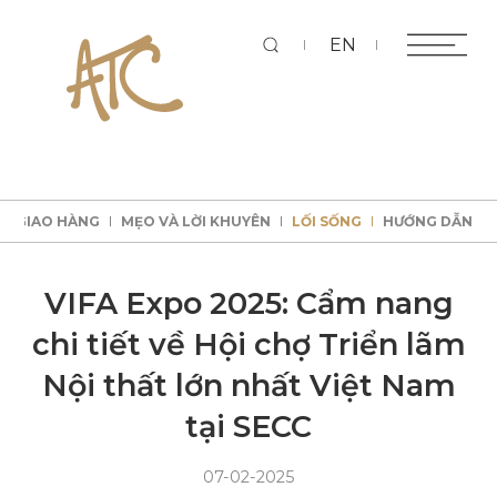
Tì
EN
KÝ GIAO HÀNG
MẸO VÀ LỜI KHUYÊN
LỐI SỐNG
HƯỚNG DẪN
kiếm
KÝ GIAO HÀNG
MẸO VÀ LỜI KHUYÊN
LỐI SỐNG
HƯỚNG DẪN
KÝ GIAO HÀNG
MẸO VÀ LỜI KHUYÊN
LỐI SỐNG
HƯỚNG DẪN
KÝ GIAO HÀNG
MẸO VÀ LỜI KHUYÊN
LỐI SỐNG
HƯỚNG DẪN
VIFA Expo 2025: Cẩm nang
chi tiết về Hội chợ Triển lãm
Nội thất lớn nhất Việt Nam
tại SECC
07-02-2025