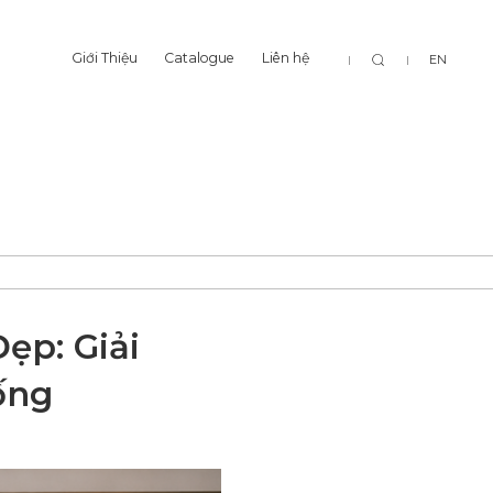
Tìm
Giới Thiệu
Catalogue
Liên hệ
EN
Giới Thiệu
Catalogue
Liên hệ
kiếm
ẹp: Giải
ống