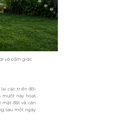
ại và cảm giác
ại các triền đồi
 mướt này hoạt
ề mặt đất và cân
ẳng sau một ngày