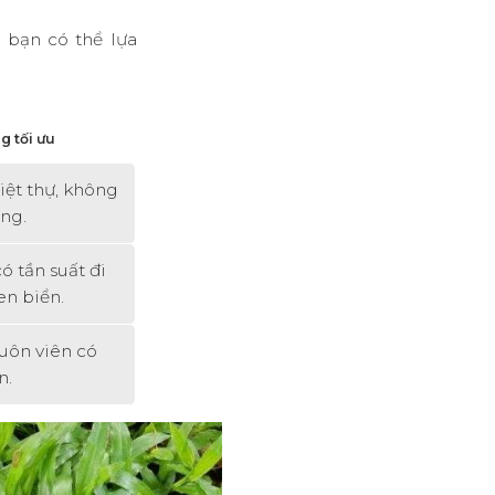
 bạn có thể lựa
 tối ưu
iệt thự, không
ọng
.
ó tần suất đi
ven biển
.
uôn viên có
ớn
.