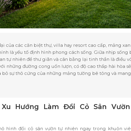
ại của các căn biệt thự, villa hay resort cao cấp, mảng x
chính là yếu tố định hình phong cách sống
.
Giữa nhịp sống b
 tự nhiên để thư giãn và cân bằng lại tinh thần là điều v
ới những đường cong uốn lượn, có độ cao thấp hài hòa sẽ
óa bỏ sự thô cứng của những mảng tường bê tông và mang l
o Xu Hướng Làm Đồi Cỏ Sân Vườ
mô hình
đồi cỏ sân vườn
tự nhiên ngay trong khuôn viê