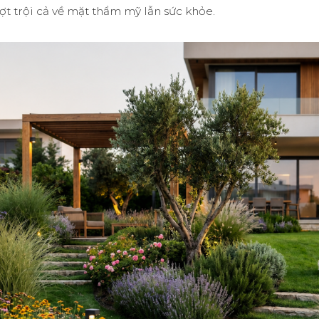
ượt trội cả về mặt thẩm mỹ lẫn sức khỏe
.