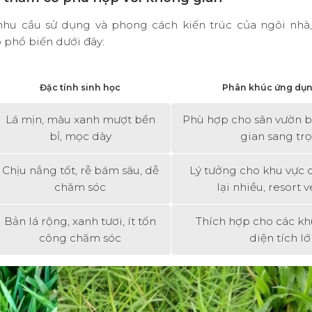
nhu cầu sử dụng và phong cách kiến trúc của ngôi nhà,
ỏ phổ biến dưới đây
:
Đặc tính sinh học
Phân khúc ứng dụng
Lá mịn, màu xanh mượt bền
Phù hợp cho sân vườn b
bỉ, mọc dày
gian sang tr
Chịu nắng tốt, rễ bám sâu, dễ
Lý tưởng cho khu vực c
chăm sóc
lại nhiều, resort 
Bản lá rộng, xanh tươi, ít tốn
Thích hợp cho các kh
công chăm sóc
diện tích l