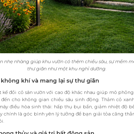
ợn nhẹ nhàng giúp khu vườn có thêm chiều sâu, sự mềm m
thư giãn như một khu nghỉ dưỡng.
c không khí và mang lại sự thư giãn
t kế đồi cỏ sân vườn
với cao độ khác nhau giúp mô phỏng l
 đến cho không gian chiều sâu sinh động
.
Thảm cỏ xanh
y điều hòa sinh thái: hấp thụ bụi bẩn, giảm nhiệt độ b
y chính là góc bình yên lý tưởng để bạn giải tỏa căng th
ỏi
.
phong thủy và giá trị bất động sản