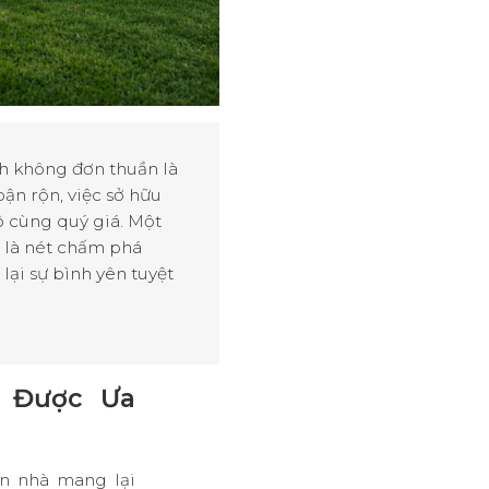
anh không đơn thuần là
ận rộn, việc sở hữu
ô cùng quý giá
.
Một
 là nét chấm phá
ại sự bình yên tuyệt
n Được Ưa
n nhà mang lại