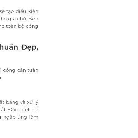
ẽ tạo điều kiện
cho gia chủ
.
Bên
cho toàn bộ công
Chuẩn Đẹp,
hi công cần tuân
n
.
ặt bằng và xử lý
gắt
.
Đặc biệt, hệ
ng ngập úng làm