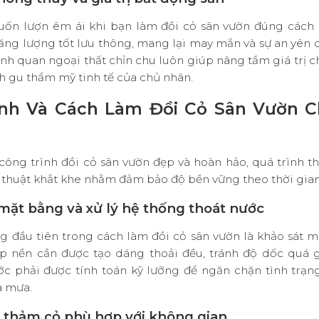
uốn lượn êm ái khi bạn
làm đồi cỏ sân vườn
đúng cách s
ng lượng tốt lưu thông, mang lại may mắn và sự an yên 
nh quan ngoại thất chỉn chu luôn giúp nâng tầm giá trị 
nh gu thẩm mỹ tinh tế của chủ nhân
.
ình Và Cách Làm Đồi Cỏ Sân Vườn 
công trình
đồi cỏ sân vườn đẹp
và hoàn hảo, quá trình t
 thuật khắt khe nhằm đảm bảo độ bền vững theo thời gia
 mặt bằng và xử lý hệ thống thoát nước
g đầu tiên trong
cách làm đồi cỏ sân vườn
là khảo sát m
p nền cần được tạo dáng thoải đều, tránh độ dốc quá 
ớc phải được tính toán kỹ lưỡng để ngăn chặn tình trạ
a mưa
.
 thảm cỏ phù hợp với không gian