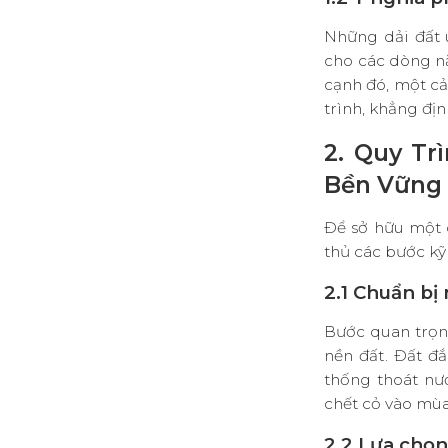
Những dải đất 
cho các dòng nă
cạnh đó, một cả
trình, khẳng đị
2. Quy Tr
Bền Vững
Để sở hữu một 
thủ các bước kỹ
2.1 Chuẩn bị
Bước quan trọn
nền đất
.
Đất đắ
thống thoát nư
chết cỏ vào mù
2.2 Lựa chọn