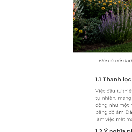
Đồi cỏ uốn lư
1.1 Thanh lọ
Việc đầu tư
thiế
tự nhiên, mang
động như một má
bằng độ ẩm
.
Đâ
làm việc mệt m
1.2 Ý nghĩa 