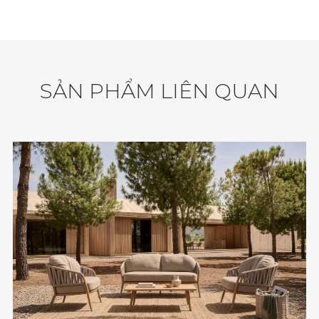
Sức Chứa: 5 người.
Độ Bền: Trượt nước, chống tia UV, chịu được mọi
điều kiện thời tiết.
Số Lượng Giao Hàng: 25 bộ / container 40'HQ.
S
Ả
N
P
H
Ẩ
M
L
I
Ê
N
Q
U
A
N