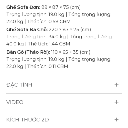
Ghế Sofa Đơn:
89 × 87 × 75 (cm)
Trọng lượng tịnh: 19.0 kg | Tổng trọng lượng:
22.0 kg | Thể tích: 0.58 CBM
Ghế Sofa Ba Chỗ:
220 × 87 × 75 (cm)
Trọng lượng tịnh: 34.0 kg | Tổng trọng lượng:
40.0 kg | Thể tích: 1.44 CBM
Bàn Gỗ (Tháo Rời):
110 × 65 × 35 (cm)
Trọng lượng tịnh: 19.0 kg | Tổng trọng lượng:
22.0 kg | Thể tích: 0.11 CBM
ĐẶC TÍNH
Vật Liệu Chống Chịu Thời Tiết: Mây nhựa HDPE
VIDEO
tròn 4mm, khung nhôm, đệm dày 12cm, vải trượt
nước (250g) và vải Olefin, có bo viền, gỗ tràm.
Sản Phẩm Bao Gồm: 2 Ghế sofa đơn, 1 Ghế sofa
KÍCH THƯỚC 2D
ba chỗ, 1 Bàn gỗ (KD), 1 Gối trang trí (x OF-434).