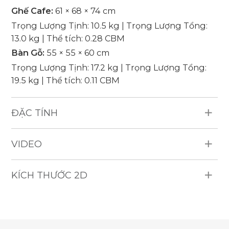
Ghế Cafe:
61 × 68 × 74 cm
Trọng Lượng Tịnh: 10.5 kg | Trọng Lượng Tổng:
13.0 kg | Thể tích: 0.28 CBM
Bàn Gỗ:
55 × 55 × 60 cm
Trọng Lượng Tịnh: 17.2 kg | Trọng Lượng Tổng:
19.5 kg | Thể tích: 0.11 CBM
ĐẶC TÍNH
Vật Liệu: Lục bình, khung gỗ, đệm dày 10 cm, vải
VIDEO
bọc trong nhà, không có viền trang trí.
Sản Phẩm Bao Gồm: 2 Ghế, 1 Bàn Gỗ.
Sức Chứa: 2 người.
KÍCH THƯỚC 2D
Độ Bền: Chống nước, chống tia UV, chịu được thời
tiết khắc nghiệt.
Số Lượng Giao Hàng: 103 bộ / 40'HQ.