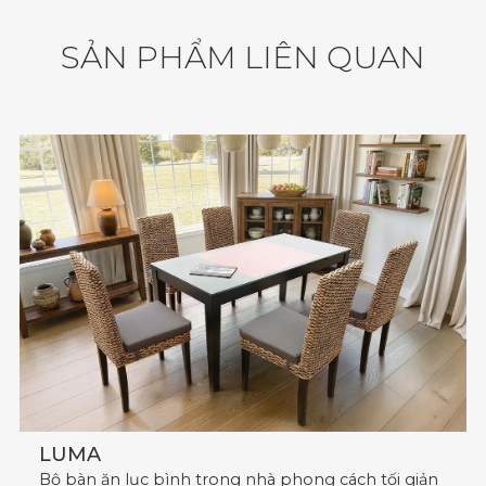
S
Ả
N
P
H
Ẩ
M
L
I
Ê
N
Q
U
A
N
LUMA
Bộ bàn ăn lục bình trong nhà phong cách tối giản