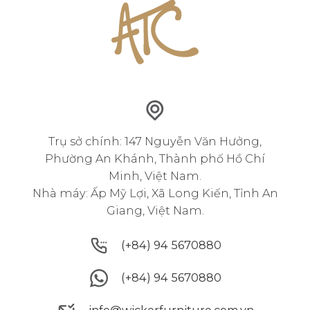
Trụ sở chính: 147 Nguyễn Văn Hưởng,
Phường An Khánh, Thành phố Hồ Chí
Minh, Việt Nam.
Nhà máy: Ấp Mỹ Lợi, Xã Long Kiến, Tỉnh An
Giang, Việt Nam.
(+84) 94 5670880
(+84) 94 5670880
(+84) 94 5670880
(+84) 94 5670880
info@wickerfurniture.com.vn