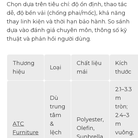
Chọn dựa trên tiêu chí: độ ổn định, thao tác
dễ, độ bền vải (chống phai/mốc), khả năng
thay linh kiện và thời hạn bảo hành. So sánh
dựa vào đánh giá chuyên môn, thông số kỹ
thuật và phản hồi người dùng.
Thương
Chất liệu
Kích
Loại
hiệu
mái
thước
2.1–3.3
Dù
m
trung
tròn;
tâm
2.4–3
Polyester,
ATC
&
m
Olefin,
Furniture
lệch
vuông;
Sunbrella