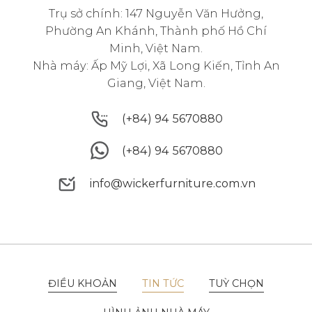
Trụ sở chính: 147 Nguyễn Văn Hưởng,
Phường An Khánh, Thành phố Hồ Chí
Minh, Việt Nam.
Nhà máy: Ấp Mỹ Lợi, Xã Long Kiến, Tỉnh An
Giang, Việt Nam.
(+84) 94 5670880
(+84) 94 5670880
(+84) 94 5670880
(+84) 94 5670880
info@wickerfurniture.com.vn
info@wickerfurniture.com.vn
ĐIỀU KHOẢN
TIN TỨC
TUỲ CHỌN