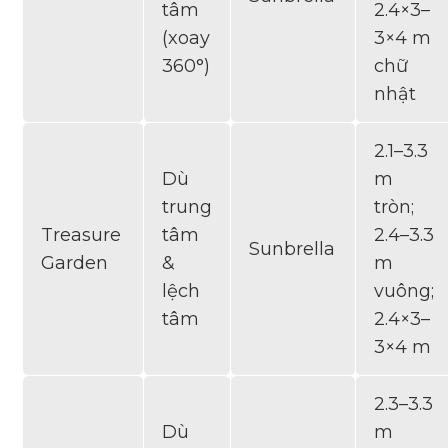
tâm
2.4×3–
(xoay
3×4 m
360°)
chữ
nhật
2.1–3.3
Dù
m
trung
tròn;
Treasure
tâm
2.4–3.3
Sunbrella
Garden
&
m
lệch
vuông;
tâm
2.4×3–
3×4 m
2.3–3.3
Dù
m