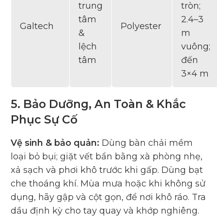
trung
tròn;
tâm
2.4–3
Galtech
Polyester
&
m
lệch
vuông;
tâm
đến
3×4 m
5. Bảo Dưỡng, An Toàn & Khắc
Phục Sự Cố
Vệ sinh & bảo quản:
Dùng bàn chải mềm
loại bỏ bụi; giặt vết bẩn bằng xà phòng nhẹ,
xả sạch và phơi khô trước khi gấp. Dùng bạt
che thoáng khí. Mùa mưa hoặc khi không sử
dụng, hãy gập và cột gọn, để nơi khô ráo. Tra
dầu định kỳ cho tay quay và khớp nghiêng.