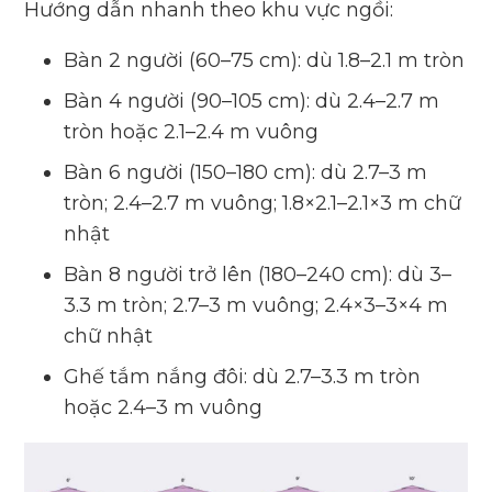
Hướng dẫn nhanh theo khu vực ngồi:
Bàn 2 người (60–75 cm): dù 1.8–2.1 m tròn
Bàn 4 người (90–105 cm): dù 2.4–2.7 m
tròn hoặc 2.1–2.4 m vuông
Bàn 6 người (150–180 cm): dù 2.7–3 m
tròn; 2.4–2.7 m vuông; 1.8×2.1–2.1×3 m chữ
nhật
Bàn 8 người trở lên (180–240 cm): dù 3–
3.3 m tròn; 2.7–3 m vuông; 2.4×3–3×4 m
chữ nhật
Ghế tắm nắng đôi: dù 2.7–3.3 m tròn
hoặc 2.4–3 m vuông