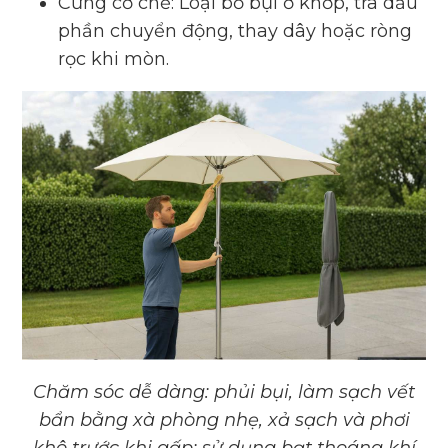
Cứng cơ chế: Loại bỏ bụi ở khớp, tra dầu
phần chuyển động, thay dây hoặc ròng
rọc khi mòn.
Chăm sóc dễ dàng: phủi bụi, làm sạch vết
bẩn bằng xà phòng nhẹ, xả sạch và phơi