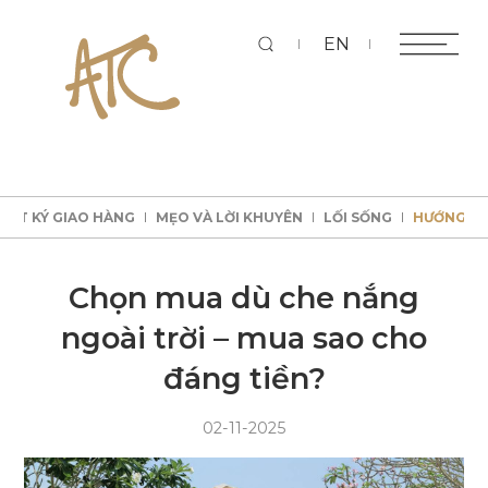
Tì
EN
HẬT KÝ GIAO HÀNG
MẸO VÀ LỜI KHUYÊN
LỐI SỐNG
HƯỚNG D
kiếm
HẬT KÝ GIAO HÀNG
MẸO VÀ LỜI KHUYÊN
LỐI SỐNG
HƯỚNG D
HẬT KÝ GIAO HÀNG
MẸO VÀ LỜI KHUYÊN
LỐI SỐNG
HƯỚNG D
HẬT KÝ GIAO HÀNG
MẸO VÀ LỜI KHUYÊN
LỐI SỐNG
HƯỚNG D
Chọn mua dù che nắng
ngoài trời – mua sao cho
đáng tiền?
02-11-2025