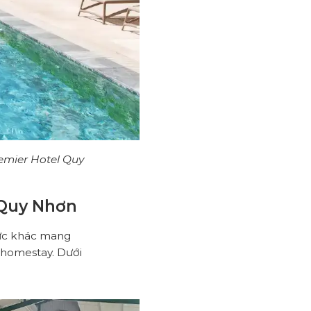
emier Hotel Quy
i Quy Nhơn
 vực khác mang
y homestay. Dưới