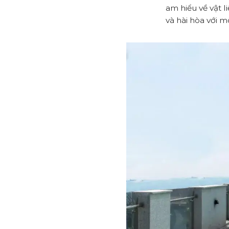
am hiểu về vật l
và hài hòa với m