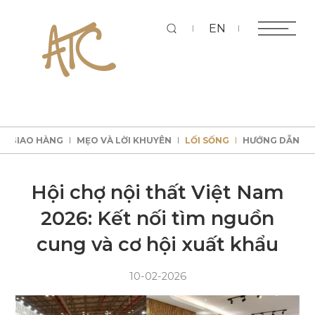
Tì
EN
KÝ GIAO HÀNG
MẸO VÀ LỜI KHUYÊN
LỐI SỐNG
HƯỚNG DẪN
kiếm
KÝ GIAO HÀNG
MẸO VÀ LỜI KHUYÊN
LỐI SỐNG
HƯỚNG DẪN
KÝ GIAO HÀNG
MẸO VÀ LỜI KHUYÊN
LỐI SỐNG
HƯỚNG DẪN
KÝ GIAO HÀNG
MẸO VÀ LỜI KHUYÊN
LỐI SỐNG
HƯỚNG DẪN
Hội chợ nội thất Việt Nam
2026: Kết nối tìm nguồn
cung và cơ hội xuất khẩu
10-02-2026