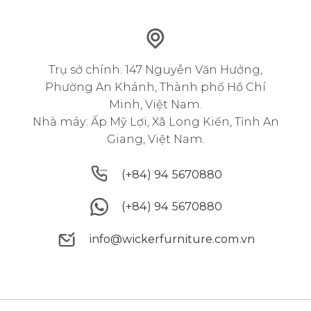
Trụ sở chính: 147 Nguyễn Văn Hưởng,
Phường An Khánh, Thành phố Hồ Chí
Minh, Việt Nam.
Nhà máy: Ấp Mỹ Lợi, Xã Long Kiến, Tỉnh An
Giang, Việt Nam.
(+84) 94 5670880
(+84) 94 5670880
(+84) 94 5670880
(+84) 94 5670880
info@wickerfurniture.com.vn
info@wickerfurniture.com.vn