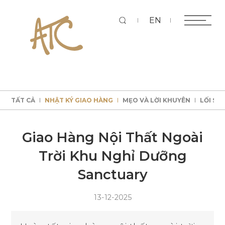
Tì
EN
TẤT CẢ
NHẬT KÝ GIAO HÀNG
MẸO VÀ LỜI KHUYÊN
LỐI SỐ
kiếm
TẤT CẢ
NHẬT KÝ GIAO HÀNG
MẸO VÀ LỜI KHUYÊN
LỐI SỐ
TẤT CẢ
NHẬT KÝ GIAO HÀNG
MẸO VÀ LỜI KHUYÊN
LỐI SỐ
TẤT CẢ
NHẬT KÝ GIAO HÀNG
MẸO VÀ LỜI KHUYÊN
LỐI SỐ
Giao Hàng Nội Thất Ngoài
Trời Khu Nghỉ Dưỡng
Sanctuary
13-12-2025