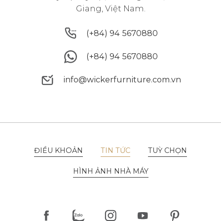
Giang, Việt Nam.
(+84) 94 5670880
(+84) 94 5670880
(+84) 94 5670880
(+84) 94 5670880
info@wickerfurniture.com.vn
info@wickerfurniture.com.vn
ĐIỀU KHOẢN
TIN TỨC
TUỲ CHỌN
ĐIỀU KHOẢN
TIN TỨC
TUỲ CHỌN
HÌNH ẢNH NHÀ MÁY
HÌNH ẢNH NHÀ MÁY