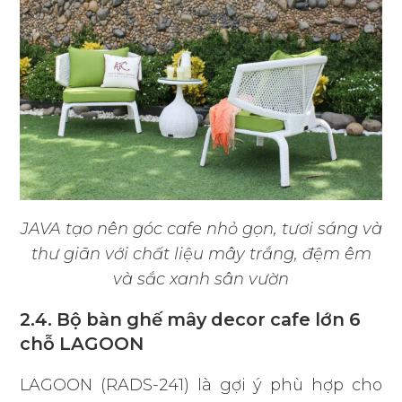
JAVA tạo nên góc cafe nhỏ gọn, tươi sáng và
thư giãn với chất liệu mây trắng, đệm êm
và sắc xanh sân vườn
2.4. Bộ bàn ghế mây decor cafe lớn 6
chỗ LAGOON
LAGOON (RADS-241) là gợi ý phù hợp cho