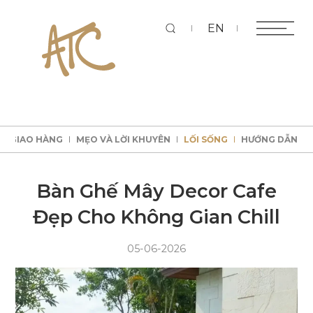
Tì
EN
KÝ GIAO HÀNG
MẸO VÀ LỜI KHUYÊN
LỐI SỐNG
HƯỚNG DẪN
kiếm
KÝ GIAO HÀNG
MẸO VÀ LỜI KHUYÊN
LỐI SỐNG
HƯỚNG DẪN
KÝ GIAO HÀNG
MẸO VÀ LỜI KHUYÊN
LỐI SỐNG
HƯỚNG DẪN
KÝ GIAO HÀNG
MẸO VÀ LỜI KHUYÊN
LỐI SỐNG
HƯỚNG DẪN
Bàn Ghế Mây Decor Cafe
Đẹp Cho Không Gian Chill
05-06-2026