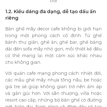
trời
1.2. Kiểu dáng đa dạng, dễ tạo dấu ấn
riêng
Bàn ghế mây decor cafe không bị giới hạn
trong một phong cách cố định. Từ ghế
bành thư giãn, ghế ăn, ghế bar, ghế băng
dài đến sofa mây nhỏ gọn, mỗi thiết kế đều
có thể mang lại một cảm xúc khác nhau
cho không gian.
Với quán cafe mang phong cách nhiệt đới,
các mẫu ghế mây nhựa tông nâu, be hoặc
giả tre sẽ giúp không gian trở nên ấm áp
và gần gũi hơn. Với sân thượng, villa hoặc
resort cao cấp, những bộ bàn ghế có đường
nét hiện đại, form rộng và đệm dày sẽ tạo