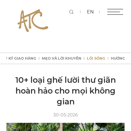
Tì
EN
HẬT KÝ GIAO HÀNG
MẸO VÀ LỜI KHUYÊN
LỐI SỐNG
HƯỚNG D
kiếm
HẬT KÝ GIAO HÀNG
MẸO VÀ LỜI KHUYÊN
LỐI SỐNG
HƯỚNG D
HẬT KÝ GIAO HÀNG
MẸO VÀ LỜI KHUYÊN
LỐI SỐNG
HƯỚNG D
HẬT KÝ GIAO HÀNG
MẸO VÀ LỜI KHUYÊN
LỐI SỐNG
HƯỚNG D
10+ loại ghế lười thư giãn
hoàn hảo cho mọi không
gian
30-05-2026