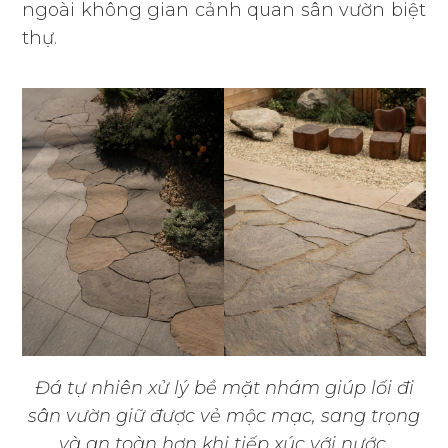
ngoài không gian cảnh quan sân vườn biệt
thự.
Đá tự nhiên xử lý bề mặt nhám giúp lối đi
sân vườn giữ được vẻ mộc mạc, sang trọng
và an toàn hơn khi tiếp xúc với nước.