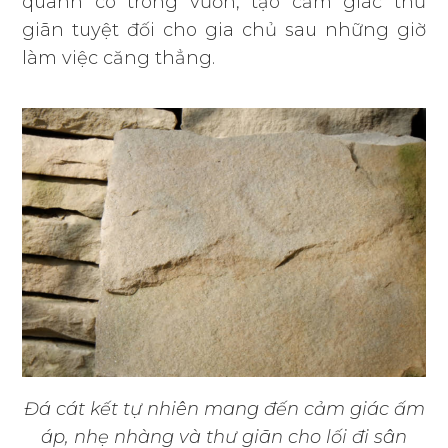
quanh co trong vườn, tạo cảm giác thư
giãn tuyệt đối cho gia chủ sau những giờ
làm việc căng thẳng.
Đá cát kết tự nhiên mang đến cảm giác ấm
áp, nhẹ nhàng và thư giãn cho lối đi sân