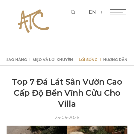
Tì
EN
KÝ GIAO HÀNG
MẸO VÀ LỜI KHUYÊN
LỐI SỐNG
HƯỚNG DẪN
kiếm
KÝ GIAO HÀNG
MẸO VÀ LỜI KHUYÊN
LỐI SỐNG
HƯỚNG DẪN
KÝ GIAO HÀNG
MẸO VÀ LỜI KHUYÊN
LỐI SỐNG
HƯỚNG DẪN
KÝ GIAO HÀNG
MẸO VÀ LỜI KHUYÊN
LỐI SỐNG
HƯỚNG DẪN
Top 7 Đá Lát Sân Vườn Cao
Cấp Độ Bền Vĩnh Cửu Cho
Villa
25-05-2026