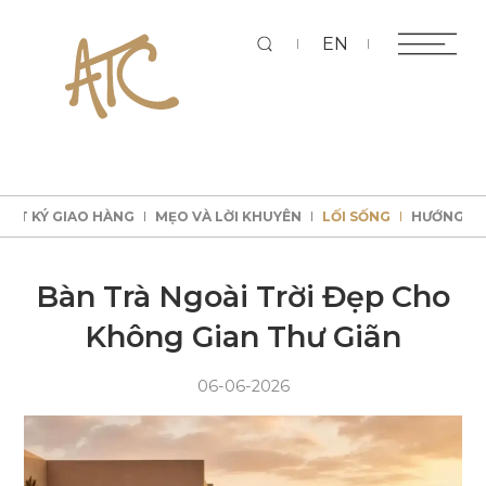
Tì
EN
HẬT KÝ GIAO HÀNG
MẸO VÀ LỜI KHUYÊN
LỐI SỐNG
HƯỚNG D
kiếm
HẬT KÝ GIAO HÀNG
MẸO VÀ LỜI KHUYÊN
LỐI SỐNG
HƯỚNG D
HẬT KÝ GIAO HÀNG
MẸO VÀ LỜI KHUYÊN
LỐI SỐNG
HƯỚNG D
HẬT KÝ GIAO HÀNG
MẸO VÀ LỜI KHUYÊN
LỐI SỐNG
HƯỚNG D
Bàn Trà Ngoài Trời Đẹp Cho
Không Gian Thư Giãn
06-06-2026